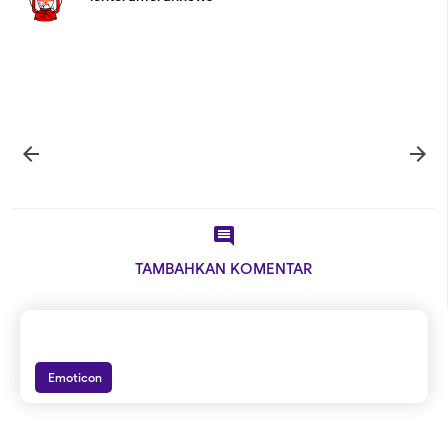



TAMBAHKAN KOMENTAR
Emoticon