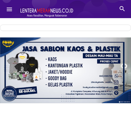
-->

