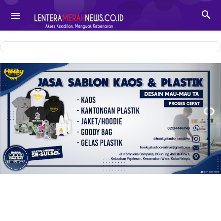
-->

