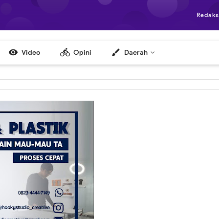
Redaks

directions_bike
brush
Video
Opini
Daerah