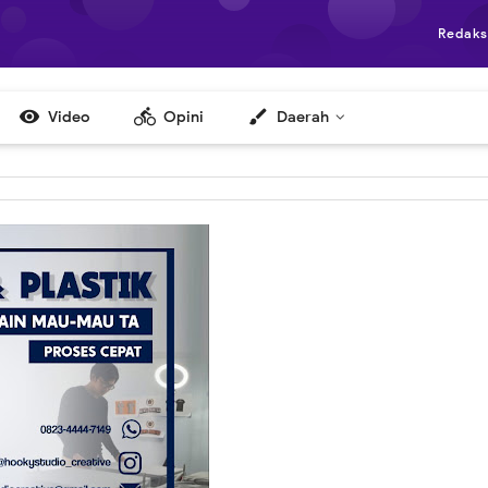
Redaks

directions_bike
brush
Video
Opini
Daerah