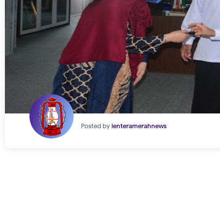
Posted by
lenteramerahnews