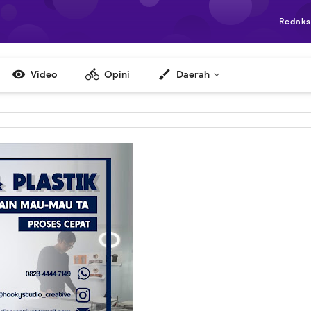
Redaks

directions_bike
brush
Video
Opini
Daerah