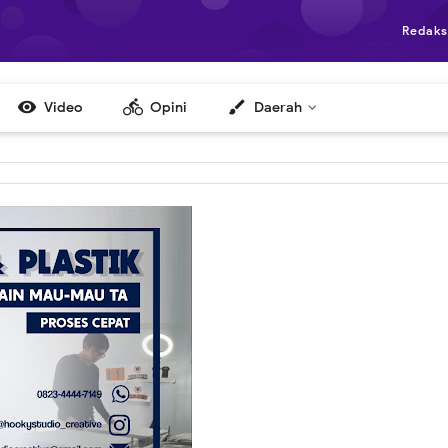
Redaks

directions_bike
brush
Video
Opini
Daerah