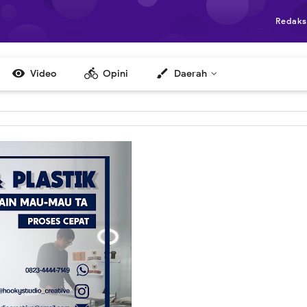
Redaks

directions_bike
brush
Video
Opini
Daerah