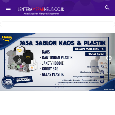
-->

