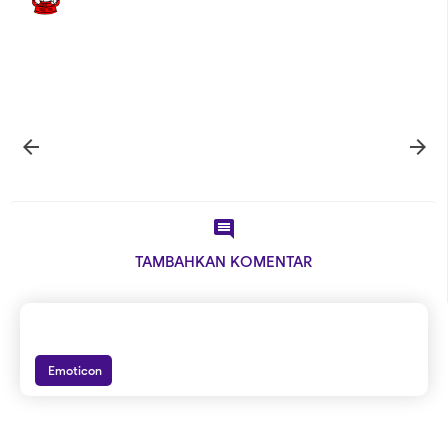



TAMBAHKAN KOMENTAR
Emoticon