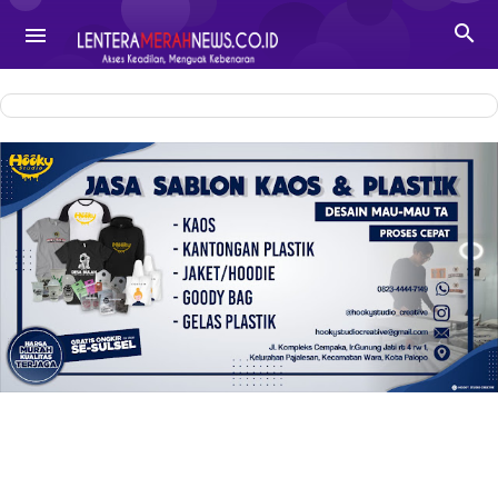
-->

