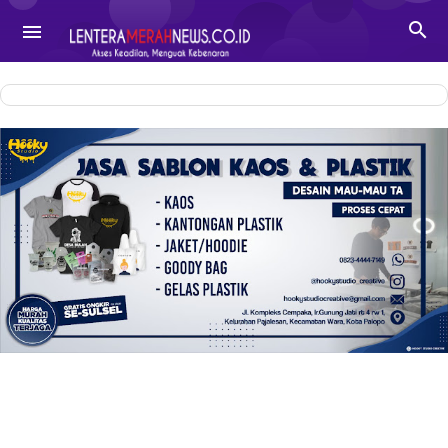
-->

