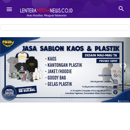
-->

