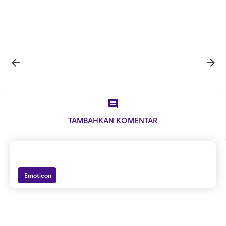



TAMBAHKAN KOMENTAR
Emoticon