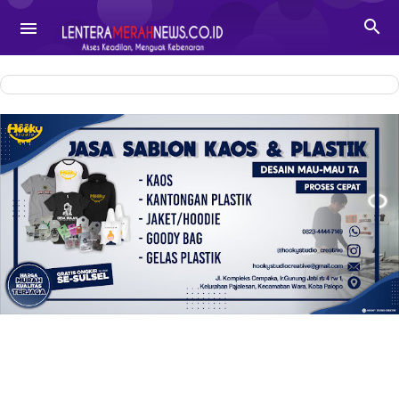
-->

