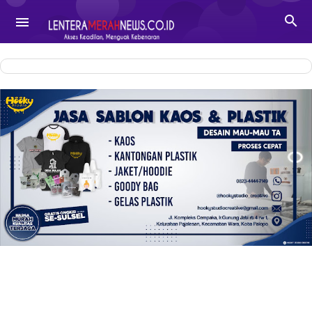
-->

