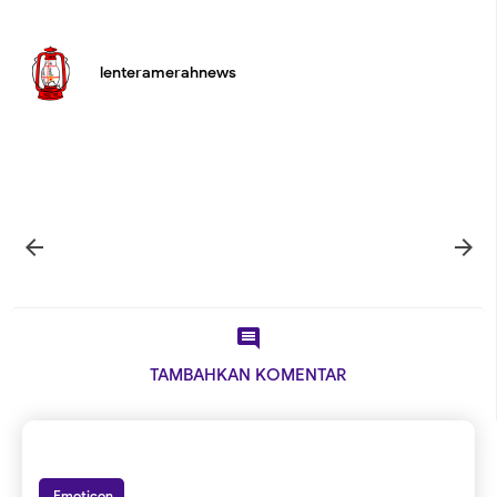
lenteramerahnews



TAMBAHKAN KOMENTAR
Emoticon