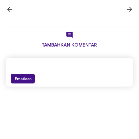



TAMBAHKAN KOMENTAR
Emoticon