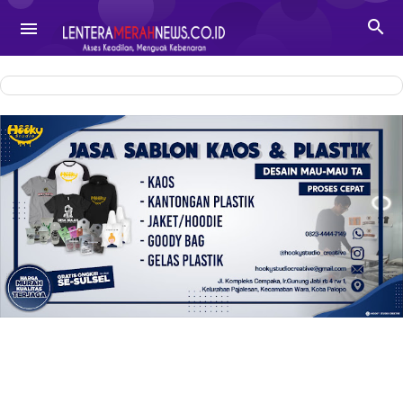
-->

