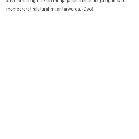
kamtibmas agar tetap menjaga keamanan lingkungan dan
mempererat silaturahmi antarwarga. (Dso)