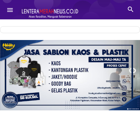
-->

