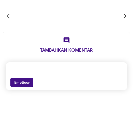



TAMBAHKAN KOMENTAR
Emoticon