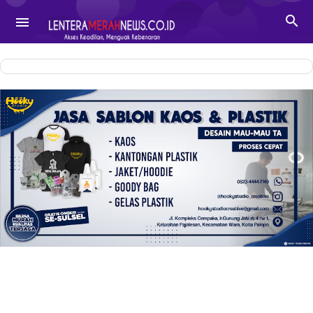
-->

