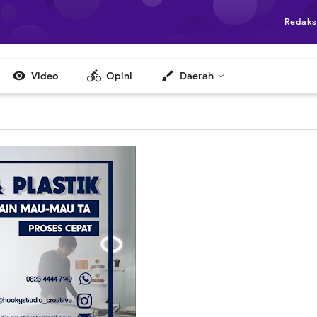
Redaks

directions_bike
brush
Video
Opini
Daerah