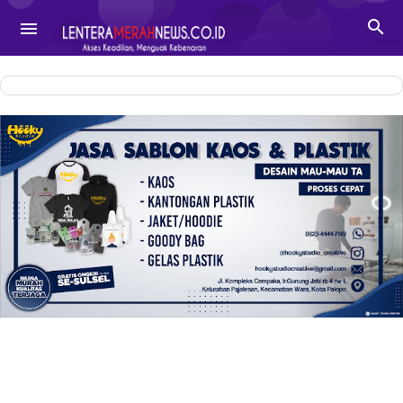
-->

