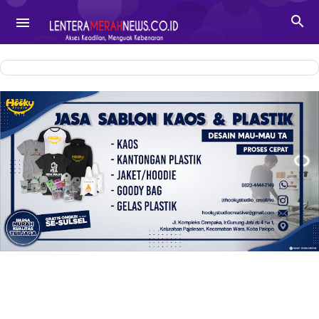
-->

