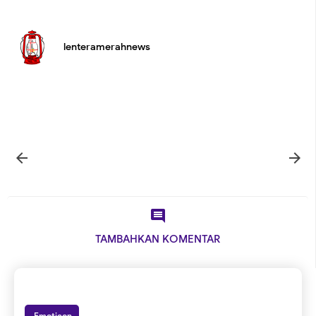
lenteramerahnews



TAMBAHKAN KOMENTAR
Emoticon