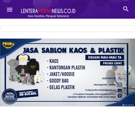
-->

