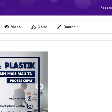
Redaks

directions_bike
brush
Video
Opini
Daerah