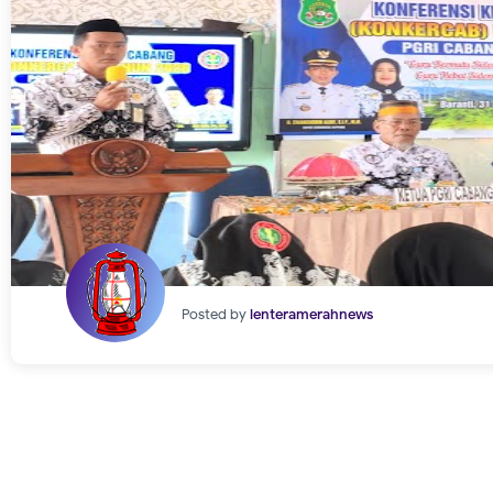
Posted by
lenteramerahnews