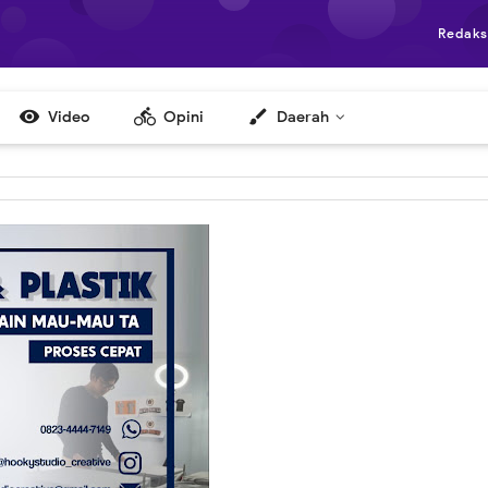
Redaks

directions_bike
brush
Video
Opini
Daerah