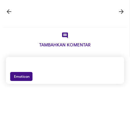



TAMBAHKAN KOMENTAR
Emoticon