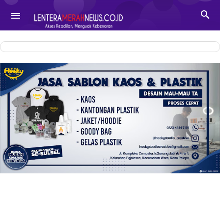
-->

