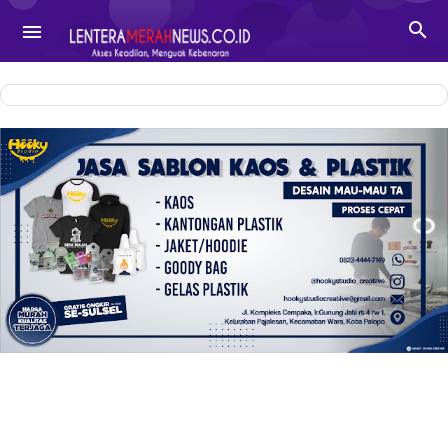
-->

