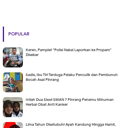
POPULAR
Keren, Pamplet "Polisi Nakal Laporkan ke Propam"
Disebar
Sadis, Ibu Tiri Terduga Pelaku Penculik dan Pembunuh
Bocah Asal Pinrang
Inilah Dua Siswi SMAN 7 Pinrang Penemu Minuman
Herbal Obat Anti Kanker
Lima Tahun Disetubuhi Ayah Kandung Hingga Hamil,