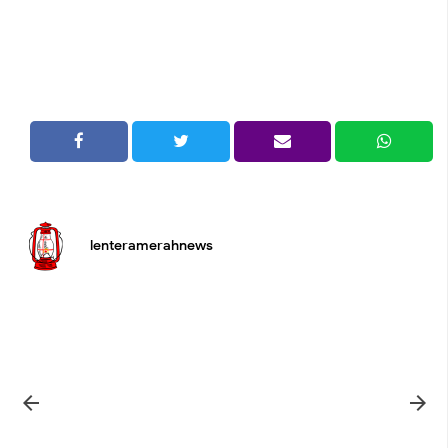
lenteramerahnews

