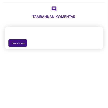

TAMBAHKAN KOMENTAR
Emoticon