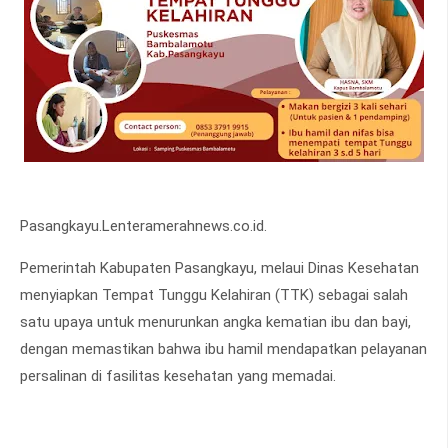
Pasangkayu.Lenteramerahnews.co.id.
Pemerintah Kabupaten Pasangkayu, melaui Dinas Kesehatan
menyiapkan Tempat Tunggu Kelahiran (TTK) sebagai salah
satu upaya untuk menurunkan angka kematian ibu dan bayi,
dengan memastikan bahwa ibu hamil mendapatkan pelayanan
persalinan di fasilitas kesehatan yang memadai.