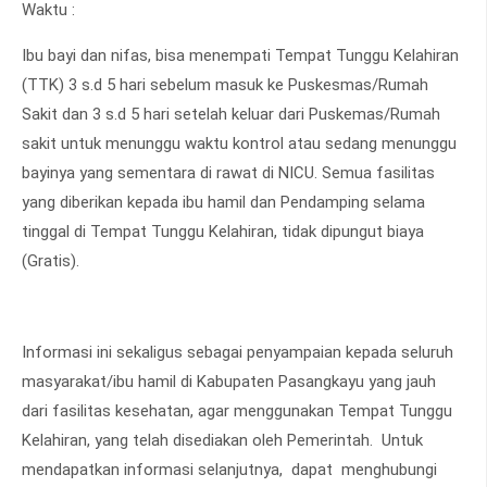
Waktu :
Ibu bayi dan nifas, bisa menempati Tempat Tunggu Kelahiran
(TTK) 3 s.d 5 hari sebelum masuk ke Puskesmas/Rumah
Sakit dan 3 s.d 5 hari setelah keluar dari Puskemas/Rumah
sakit untuk menunggu waktu kontrol atau sedang menunggu
bayinya yang sementara di rawat di NICU. Semua fasilitas
yang diberikan kepada ibu hamil dan Pendamping selama
tinggal di Tempat Tunggu Kelahiran, tidak dipungut biaya
(Gratis).
Informasi ini sekaligus sebagai penyampaian kepada seluruh
masyarakat/ibu hamil di Kabupaten Pasangkayu yang jauh
dari fasilitas kesehatan, agar menggunakan Tempat Tunggu
Kelahiran, yang telah disediakan oleh Pemerintah. Untuk
mendapatkan informasi selanjutnya, dapat menghubungi