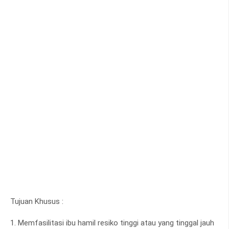
Tujuan Khusus :
1. Memfasilitasi ibu hamil resiko tinggi atau yang tinggal jauh