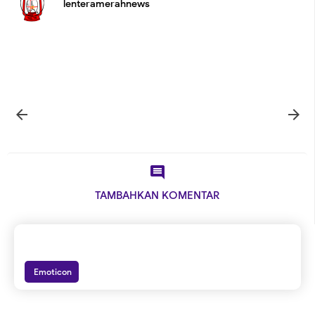
lenteramerahnews



TAMBAHKAN KOMENTAR
Emoticon