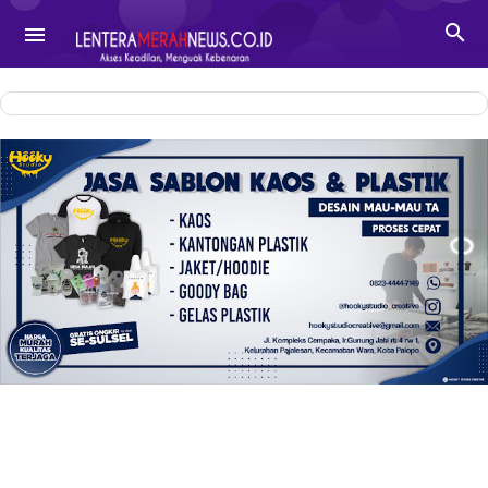
-->

