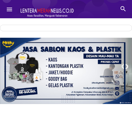
-->

