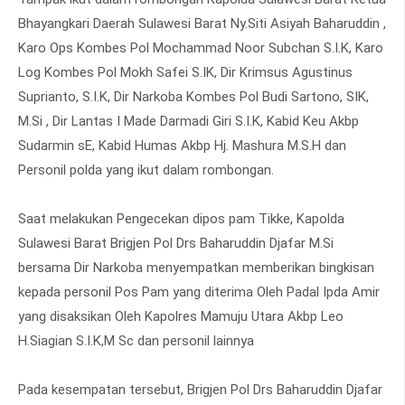
Bhayangkari Daerah Sulawesi Barat Ny.Siti Asiyah Baharuddin ,
Karo Ops Kombes Pol Mochammad Noor Subchan S.I.K, Karo
Log Kombes Pol Mokh Safei S.IK, Dir Krimsus Agustinus
Suprianto, S.I.K, Dir Narkoba Kombes Pol Budi Sartono, SIK,
M.Si , Dir Lantas I Made Darmadi Giri S.I.K, Kabid Keu Akbp
Sudarmin sE, Kabid Humas Akbp Hj. Mashura M.S.H dan
Personil polda yang ikut dalam rombongan.
Saat melakukan Pengecekan dipos pam Tikke, Kapolda
Sulawesi Barat Brigjen Pol Drs Baharuddin Djafar M.Si
bersama Dir Narkoba menyempatkan memberikan bingkisan
kepada personil Pos Pam yang diterima Oleh Padal Ipda Amir
yang disaksikan Oleh Kapolres Mamuju Utara Akbp Leo
H.Siagian S.I.K,M Sc dan personil lainnya
Pada kesempatan tersebut, Brigjen Pol Drs Baharuddin Djafar