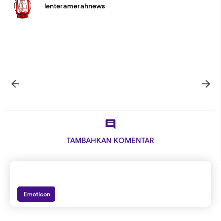
lenteramerahnews



TAMBAHKAN KOMENTAR
Emoticon