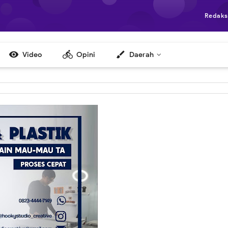
Redaks

directions_bike
brush
Video
Opini
Daerah