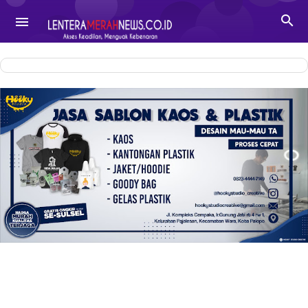
-->

