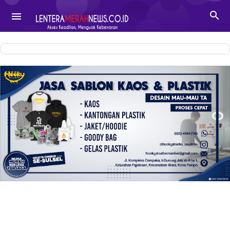
-->

