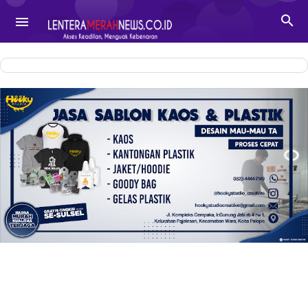
-->

