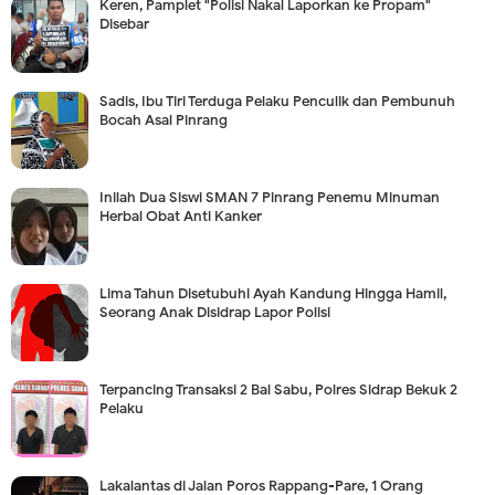
Keren, Pamplet "Polisi Nakal Laporkan ke Propam"
Disebar
Sadis, Ibu Tiri Terduga Pelaku Penculik dan Pembunuh
Bocah Asal Pinrang
Inilah Dua Siswi SMAN 7 Pinrang Penemu Minuman
Herbal Obat Anti Kanker
Lima Tahun Disetubuhi Ayah Kandung Hingga Hamil,
Seorang Anak Disidrap Lapor Polisi
Terpancing Transaksi 2 Bal Sabu, Polres Sidrap Bekuk 2
Pelaku
Lakalantas di Jalan Poros Rappang-Pare, 1 Orang