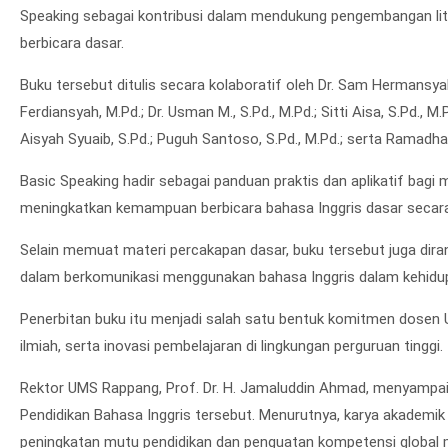
Speaking sebagai kontribusi dalam mendukung pengembangan lite
berbicara dasar.
Buku tersebut ditulis secara kolaboratif oleh Dr. Sam Hermansyah
Ferdiansyah, M.Pd.; Dr. Usman M., S.Pd., M.Pd.; Sitti Aisa, S.Pd., M.Pd
Aisyah Syuaib, S.Pd.; Puguh Santoso, S.Pd., M.Pd.; serta Ramadha
Basic Speaking hadir sebagai panduan praktis dan aplikatif bag
meningkatkan kemampuan berbicara bahasa Inggris dasar secara
Selain memuat materi percakapan dasar, buku tersebut juga di
dalam berkomunikasi menggunakan bahasa Inggris dalam kehidupa
Penerbitan buku itu menjadi salah satu bentuk komitmen dosen
ilmiah, serta inovasi pembelajaran di lingkungan perguruan tinggi.
Rektor UMS Rappang, Prof. Dr. H. Jamaluddin Ahmad, menyampaik
Pendidikan Bahasa Inggris tersebut. Menurutnya, karya akademik
peningkatan mutu pendidikan dan penguatan kompetensi global