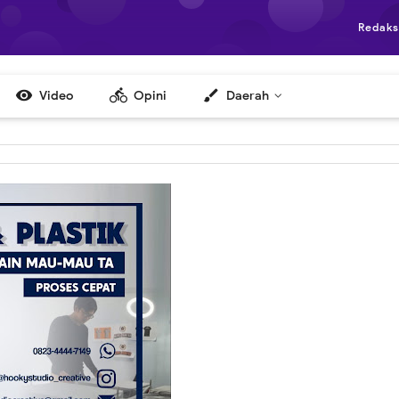
Redaks

directions_bike
brush
Video
Opini
Daerah