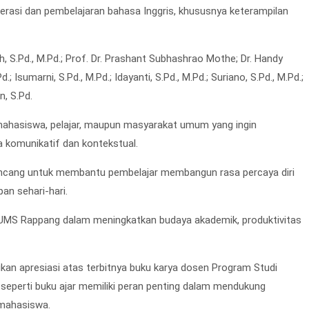
rasi dan pembelajaran bahasa Inggris, khususnya keterampilan
, S.Pd., M.Pd.; Prof. Dr. Prashant Subhashrao Mothe; Dr. Handy
.; Isumarni, S.Pd., M.Pd.; Idayanti, S.Pd., M.Pd.; Suriano, S.Pd., M.Pd.;
n, S.Pd.
i mahasiswa, pelajar, maupun masyarakat umum yang ingin
 komunikatif dan kontekstual.
rancang untuk membantu pembelajar membangun rasa percaya diri
n sehari-hari.
 UMS Rappang dalam meningkatkan budaya akademik, produktivitas
an apresiasi atas terbitnya buku karya dosen Program Studi
 seperti buku ajar memiliki peran penting dalam mendukung
 mahasiswa.